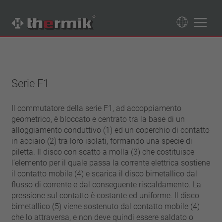
Trova il tuo prodotto
89
Prodotti
Serie F1
Tipo interruttore
contatto di apertura
Il commutatore della serie F1, ad accoppiamento
Campo di temperatura
geometrico, è bloccato e centrato tra la base di un
contatto di chiusura
temperatura standard (60 – 200 °C)
alloggiamento conduttivo (1) ed un coperchio di contatto
Classe di potenza
alta temperatura (205 – 250 °C)
in acciaio (2) tra loro isolati, formando una specie di
1,6 A – 7,5 A
piletta. Il disco con scatto a molla (3) che costituisce
Resettaggio
4 A – 25 A
l’elemento per il quale passa la corrente elettrica sostiene
ripristino automatico
il contatto mobile (4) e scarica il disco bimetallico dal
Isolamento
13,5 A – 42 A
aggancio (non ripristino automatico)
flusso di corrente e dal conseguente riscaldamento. La
25 A – 75 A
con isolamento
Allacciamento
pressione sul contatto è costante ed uniforme. Il disco
senza isolamento
bimetallico (5) viene sostenuto dal contatto mobile (4)
cavetto
Approvazioni
che lo attraversa, e non deve quindi essere saldato o