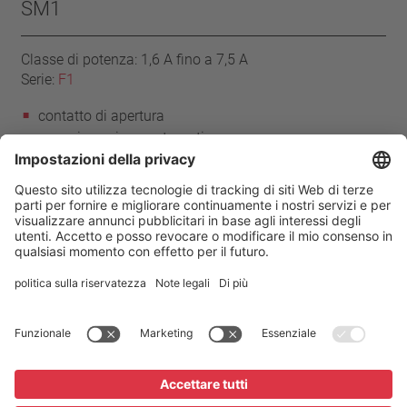
SM1
Classe di potenza: 1,6 A fino a 7,5 A
Serie:
F1
contatto di apertura
con reinserzione automatica
con cavi di connessione
Mylar®-Nomex®
Casa
Prodotti
Serie F1
Impronta
Privacy
Condizioni