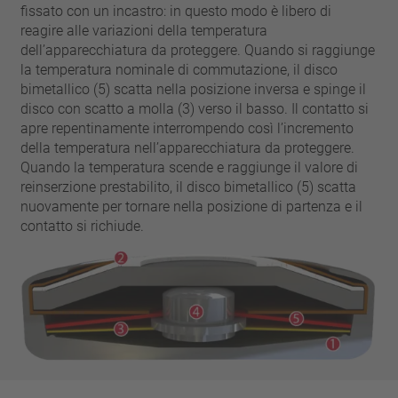
chiodo
fissato con un incastro: in questo modo è libero di
VDE
filo metallico
reagire alle variazioni della temperatura
UL
applicare filtri
dell’apparecchiatura da proteggere. Quando si raggiunge
ENEC
la temperatura nominale di commutazione, il disco
Eliminare filtro
IEC
bimetallico (5) scatta nella posizione inversa e spinge il
disco con scatto a molla (3) verso il basso. Il contatto si
CSA
filtri stretti
apre repentinamente interrompendo così l’incremento
CQC
della temperatura nell’apparecchiatura da proteggere.
CMJ
Quando la temperatura scende e raggiunge il valore di
reinserzione prestabilito, il disco bimetallico (5) scatta
nuovamente per tornare nella posizione di partenza e il
contatto si richiude.