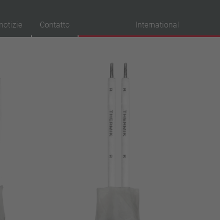
notizie
Contatto
International
provazioni
VDE
UL
ENEC
IEC
CSA
CQC
CMJ