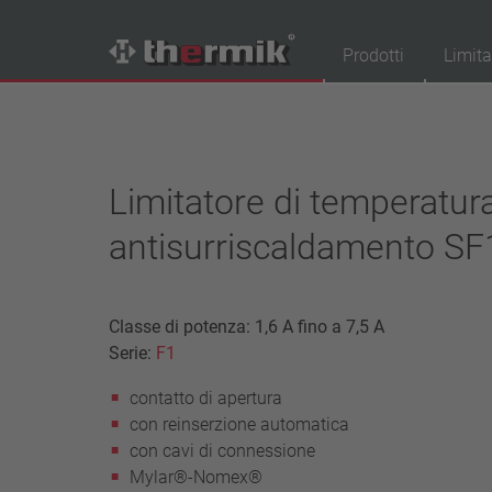
Prodotti
Limita
Trova il tuo prodotto
Tipo interruttore
Limitatore di temperatur
contatto di apertura
antisurriscaldamento SF
contatto di chiusura
Campo di temperatura
temperatura standard (60 – 200 °C)
Classe di potenza: 1,6 A fino a 7,5 A
alta temperatura (205 – 250 °C)
Serie:
F1
Classe di potenza
contatto di apertura
1,6 A – 7,5 A
con reinserzione automatica
4 A – 25 A
con cavi di connessione
13,5 A – 42 A
Mylar®-Nomex®