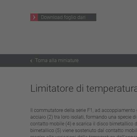
25 A – 75 A
Download foglio dari
applicare filtri
Torna alla miniature
Limitatore di temperatur
Il commutatore della serie F1, ad accoppiamento g
acciaio (2) tra loro isolati, formando una specie di 
contatto mobile (4) e scarica il disco bimetallico
bimetallico (5) viene sostenuto dal contatto mobil