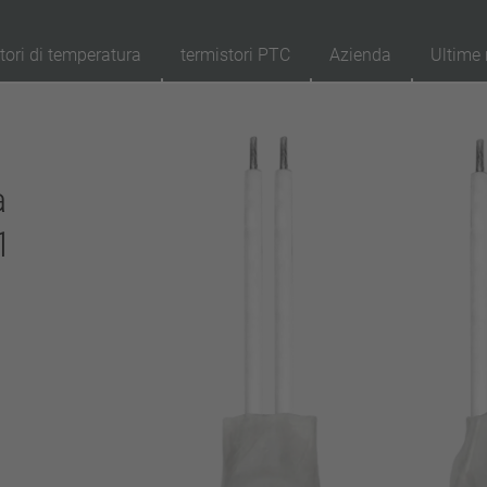
tori di temperatura
termistori PTC
Azienda
Ultime 
89
Prodotti
Resettaggio
Ap
a
ripristino automatico
1
aggancio (non ripristino automatico)
Isolamento
con isolamento
senza isolamento
Allacciamento
cavetto
chiodo
filo metallico