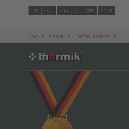
IEC
CQC
CSA
UL
VDE
ENEC
Casa
Prodotti
Thermal Protector SF1