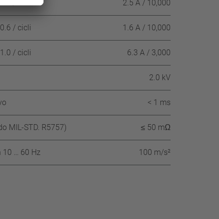
.0 / cicli
2.5 A / 10,000
.6 / cicli
1.6 A / 10,000
.0 / cicli
6.3 A / 3,000
2.0 kV
vo
< 1 ms
ndo MIL-STD. R5757)
≤ 50 mΩ
n 10 … 60 Hz
100 m/s²