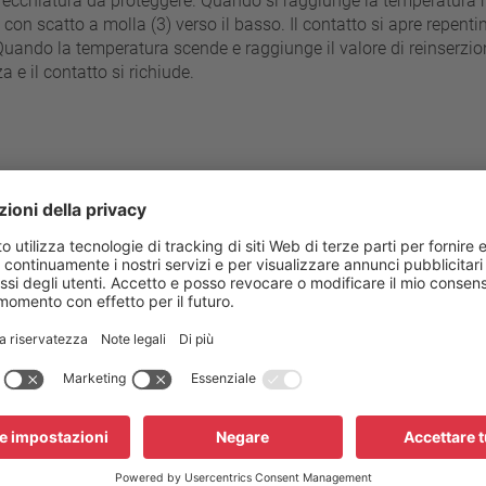
parecchiatura da proteggere. Quando si raggiunge la temperatura
o con scatto a molla (3) verso il basso. Il contatto si apre repe
ando la temperatura scende e raggiunge il valore di reinserzione 
 e il contatto si richiude.
 passi da 5°C
70 °C - 180 °C
Resistenza alla pressione del
±2.5 K / ±5 K
Connessione standard
Tensione d’esercizio AC
 °C (≤ 80°C NST)
Tensione nominale AC
K ± 15 K (≥ 85°C ≤ 180° C NST)