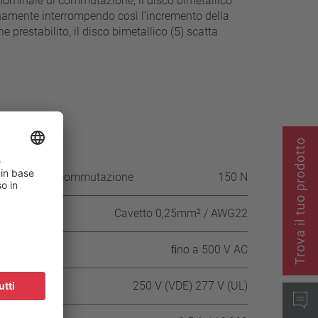
 nominale di commutazione, il disco bimetallico
ntinamente interrompendo così l’incremento della
prestabilito, il disco bimetallico (5) scatta
Trova il tuo prodotto
la scatola di commutazione
150 N
Cavetto 0,25mm² / AWG22
ﬁno a 500 V AC
250 V (VDE) 277 V (UL)