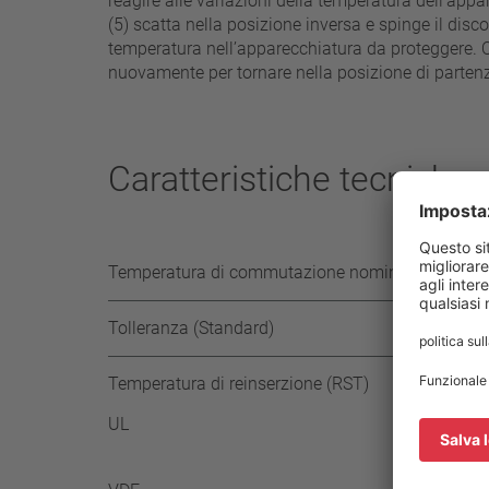
reagire alle variazioni della temperatura dell’ap
(5) scatta nella posizione inversa e spinge il disc
temperatura nell’apparecchiatura da proteggere. Qu
nuovamente per tornare nella posizione di partenza
Caratteristiche tecniche
Temperatura di commutazione nominale (NST) in
Tolleranza (Standard)
Temperatura di reinserzione (RST)
UL
≥ 35
-35 