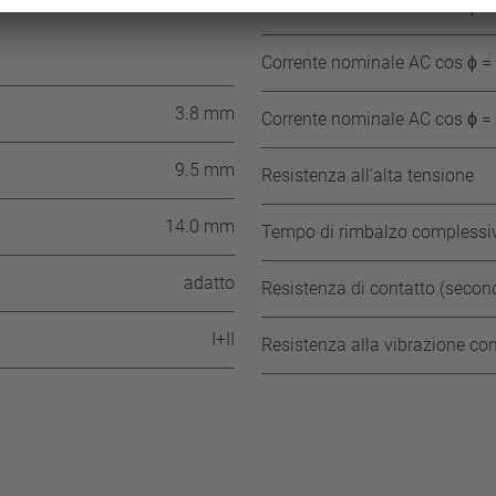
≥ 35 °C
Corrente nominale AC cos ϕ = 1
Corrente nominale AC cos ϕ = 0
3.8 mm
Corrente nominale AC cos ϕ = 1
9.5 mm
Resistenza all‘alta tensione
14.0 mm
Tempo di rimbalzo complessi
adatto
Resistenza di contatto (seco
I+II
Resistenza alla vibrazione co