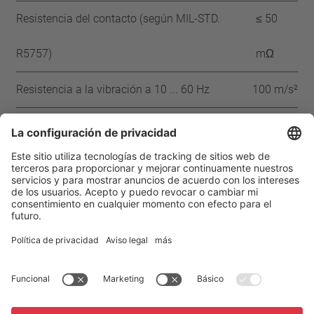
Resistencia del contacto (según MIL-STD.
≤ 50
R5757)
mΩ
Resistencia a la vibración a 10 ... 60 Hz
100 m/s²
Aprobaciones
IEC
VDE
UL
CSA
Página de inicio
Productos