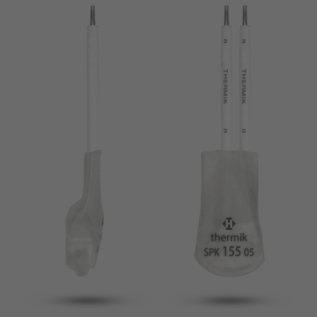
pin
VDE
filamento
UL
aplicar filtros
ENEC
Eliminar filtro
IEC
CSA
filtros estrechos
CQC
CMJ