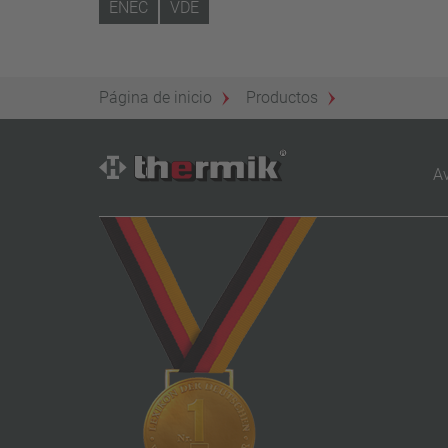
ENEC
VDE
Página de inicio
Productos
Av