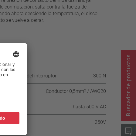
 la presión de contacto definida disminuya
de conmutación, salta contra la fuerza de
uando ahora desciende la temperatura, el disco
to se vuelve a cerrar.
Buscador de productos
 la carcasa del interruptor
300 N
Conductor 0,5mm² / AWG20
CA
hasta 500 V AC
250V