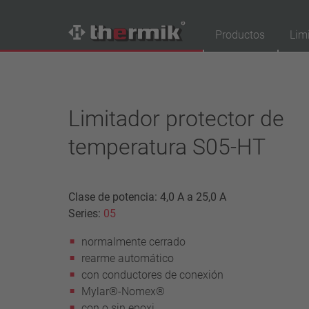
Productos
Lim
Buscador de productos
Tipo de conmutador
Limitador protector de
normalmente cerrado
temperatura S05-HT
normalmente abierto
Gama de temperatura
Clase de potencia: 4,0 A a 25,0 A
temperatura estándar (60 – 200 °C)
Series:
05
temperatura alta (205 – 250 °C)
Clase de potencia
normalmente cerrado
rearme automático
1,6 A – 7,5 A
con conductores de conexión
4 A – 25 A
Mylar®-Nomex®
13,5 A – 42 A
con o sin epoxi