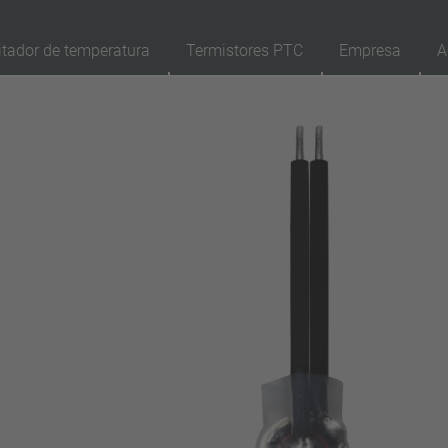
itador de temperatura
Termistores PTC
Empresa
A
89
Productos
Reposición
Ap
reinicio automático
enclavamiento (no reinicio automático)
Aislamiento
con aislamiento
sin aislamiento
Conexión
conductor
pin
filamento