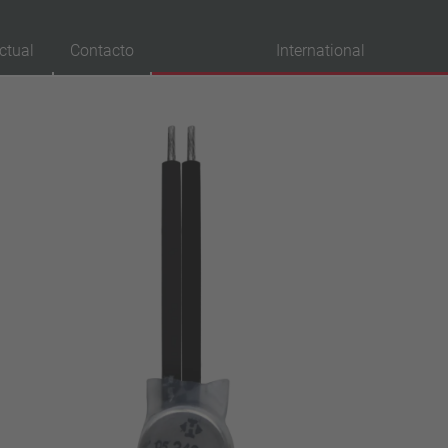
ctual
Contacto
International
robaciones
VDE
UL
ENEC
IEC
CSA
CQC
CMJ