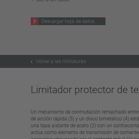
25 A – 75 A
aplicar filtros
Descargar hoja de datos
Volver a las miniaturas
Limitador protector de 
Un mecanismo de conmutación remachado entrelaza
de acción rápida (3) y un disco bimetálico (4) est
una tapa aislante de acero (2) con un contraconta
actúa como elemento de transmisión de corriente s