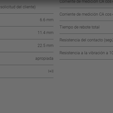
Corriente de medición CA cos ϕ
olicitud del cliente)
Corriente de medición CA cos ϕ
6.6 mm
Tiempo de rebote total
11.4 mm
Resistencia del contacto (se
22.5 mm
Resistencia a la vibración a 10
apropiada
I+II