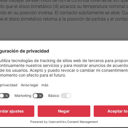
ede trabajar de ese modo de forma continua libremente, sin que
to que el disco bimetálico (4) alcanza su temperatura nominal 
cto en su posición inversa. El contacto súbitamente se abre. C
 el disco bimetálico retorna a la posición de partida y el contac
s
veles de 5°C
205 °C - 250 °C
Resistencia a la compresión de
±10 K
Conexión estándar
Rango de tensión de servicio 
120° C ±15 K
Tensión de medición CA
≥ 35 °C