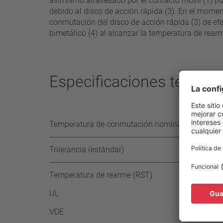
asimismo atravesado por el contacto móvil (1) pu
debido al disco de acción rápida (3). En el momen
conmutación del disco de acción rápida (3) de efe
bimetálico (4) al alcanzar la temperatura de rearme
Especificaciones técnica
Temperatura de conmutación nominal (NST) en ni
Tolerancia (estándar)
Temperatura de rearme (RST)
UL
VDE