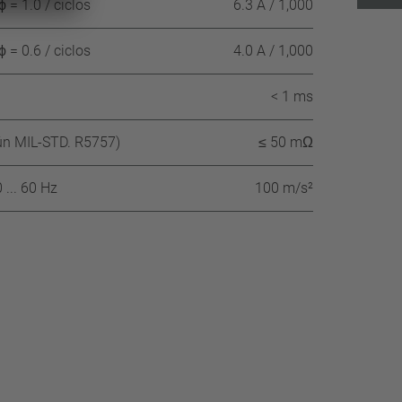
 = 1.0 / ciclos
6.3 A / 1,000
 = 0.6 / ciclos
4.0 A / 1,000
< 1 ms
gún MIL-STD. R5757)
≤ 50 mΩ
 ... 60 Hz
100 m/s²