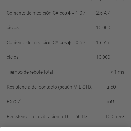
Corriente de medición CA cos ϕ = 1.0 /
2.5 A /
ciclos
10,000
Corriente de medición CA cos ϕ = 0.6 /
1.6 A /
ciclos
10,000
Tiempo de rebote total
< 1 ms
Resistencia del contacto (según MIL-STD.
≤ 50
R5757)
mΩ
Resistencia a la vibración a 10 ... 60 Hz
100 m/s²