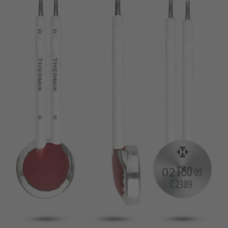
pin
VDE
filamento
UL
aplicar filtros
ENEC
Eliminar filtro
IEC
CSA
filtros estrechos
CQC
CMJ