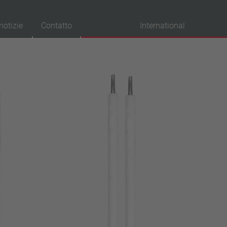
notizie
Contatto
International
provazioni
VDE
UL
ENEC
IEC
CSA
CQC
CMJ