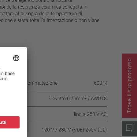
 inversa agendo contro la forza di
api della resistenza ceramica collegata in
tettore al di sopra della temperatura di
opo che è stata tolta l’alimentazione o non viene
Trova il tuo prodotto
la scatola di commutazione
600 N
Cavetto 0,75mm² / AWG18
ﬁno a 250 V AC
120 V / 230 V (VDE) 250V (UL)