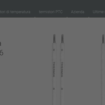
tori di temperatura
termistori PTC
Azienda
Ultime 
89
Prodotti
Resettaggio
Ap
a
ripristino automatico
6
aggancio (non ripristino automatico)
Isolamento
con isolamento
senza isolamento
Allacciamento
cavetto
chiodo
filo metallico