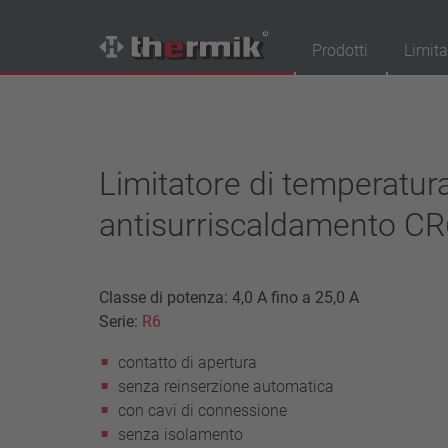
Prodotti
Limita
Trova il tuo prodotto
Tipo interruttore
Limitatore di temperatur
contatto di apertura
antisurriscaldamento CR
contatto di chiusura
Campo di temperatura
temperatura standard (60 – 200 °C)
Classe di potenza: 4,0 A fino a 25,0 A
alta temperatura (205 – 250 °C)
Serie:
R6
Classe di potenza
contatto di apertura
1,6 A – 7,5 A
senza reinserzione automatica
4 A – 25 A
con cavi di connessione
13,5 A – 42 A
senza isolamento