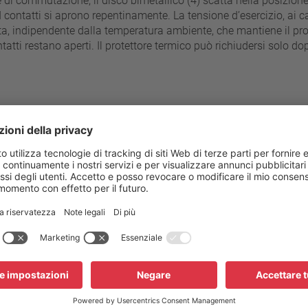
di commutazione, il disco bimetallico (4) scatta nella posizione
 contatti si aprono repentinamente. La tensione d’esercizio, ai c
ita, indipendente dalla temperatura ambiente, che mantiene il pro
ntatti restano aperti. Il protettore termico può richiudersi solo d
 passi da 5°C
70 °C - 180 °C
Resistenza alla pressione del
±5 K
Connessione standard
±10 K
Tensione d’esercizio AC
Tensione nominale AC