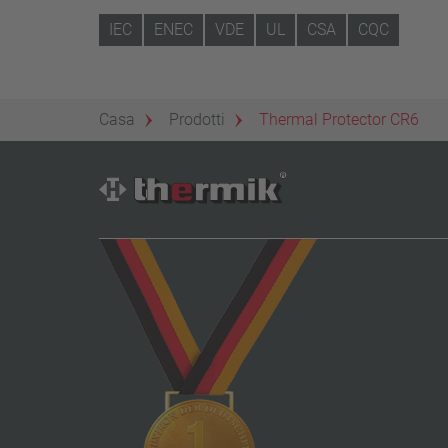
IEC
ENEC
VDE
UL
CSA
CQC
Casa
Prodotti
Thermal Protector CR6