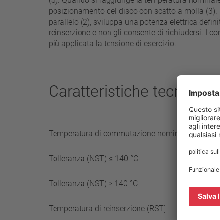
(3). Quando si raggiunge la temperatura nominale 
posizionamento del disco con scatto a molla (3). I
parallelo (2), sviluppa una potenza elettrica defin
reinserzione e non gli consente di richiudersi. I co
più applicata la tensione di esercizio.
Caratteristiche tecniche
Temperatura di commutazione nominale (NST) in
Tolleranza (NST) ≤ 140 °C
Tolleranza (NST) > 140 °C
Temperatura di reinserzione (RST)