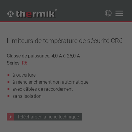
Recherche de produits
89
Produits
Limiteurs de température de sécurité CR6
Tipo interruttore
Classe de puissance: 4,0 A à 25,0 A
Séries:
R6
à ouverture
Gamme de température
à fermeture
à ouverture
température standard (60 – 200 °C)
Classe de puissance
à réenclenchement non automatique
haute température (205 – 250 °C)
1,6 A – 7,5 A
avec câbles de raccordement
Rappel
4 A – 25 A
sans isolation
réinitialisation automatique
Isolation
13,5 A – 42 A
verrouillage (non réinitialisation automatique)
25 A – 75 A
avec isolation
Raccordement
Télécharger la fiche technique
sans isolation
fil
Approbations