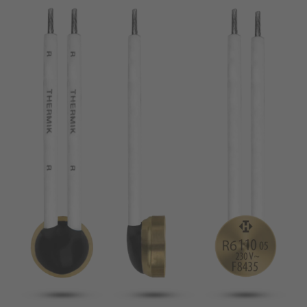
broche
VDE
filo metallico
UL
Appliquer les filtres
ENEC
Supprimer les filtres
IEC
CSA
fermer les filtres
CQC
CMJ