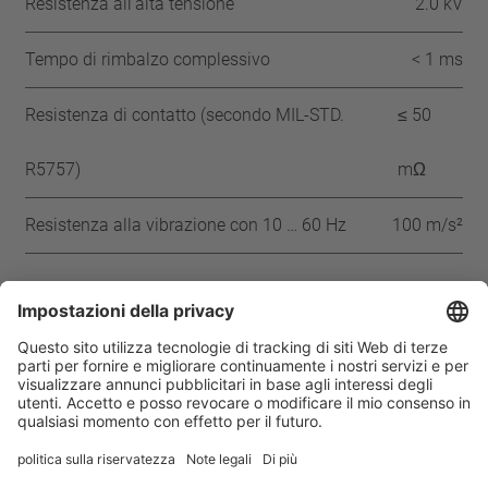
Resistenza all‘alta tensione
2.0 kV
Tempo di rimbalzo complessivo
< 1 ms
Resistenza di contatto (secondo MIL-STD.
≤ 50
R5757)
mΩ
Resistenza alla vibrazione con 10 … 60 Hz
100 m/s²
Approvazioni
IEC
ENEC
VDE
UL
CSA
CQC
Casa
Prodotti
Thermal Protector H06