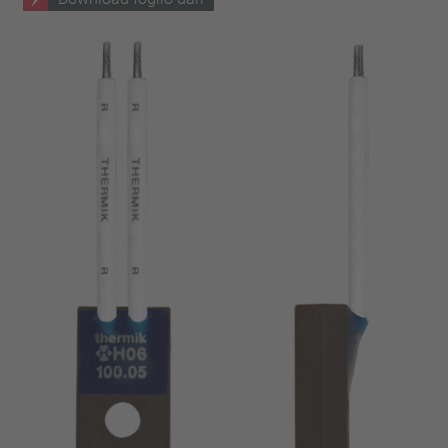
chiodo
VDE
filo metallico
UL
applicare filtri
ENEC
Eliminare filtro
IEC
CSA
filtri stretti
CQC
CMJ