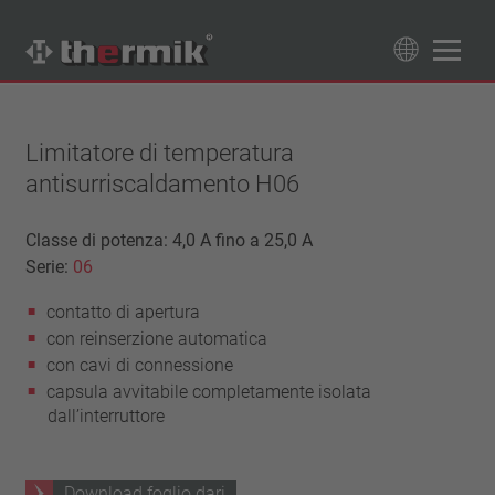
Trova il tuo prodotto
89
Prodotti
Limitatore di temperatura
antisurriscaldamento H06
Tipo interruttore
contatto di apertura
Classe di potenza: 4,0 A fino a 25,0 A
Campo di temperatura
Serie:
contatto di chiusura
06
temperatura standard (60 – 200 °C)
Classe di potenza
contatto di apertura
alta temperatura (205 – 250 °C)
1,6 A – 7,5 A
con reinserzione automatica
Resettaggio
4 A – 25 A
con cavi di connessione
ripristino automatico
Isolamento
13,5 A – 42 A
capsula avvitabile completamente isolata
aggancio (non ripristino automatico)
dall’interruttore
25 A – 75 A
con isolamento
Allacciamento
senza isolamento
cavetto
Approvazioni
Download foglio dari