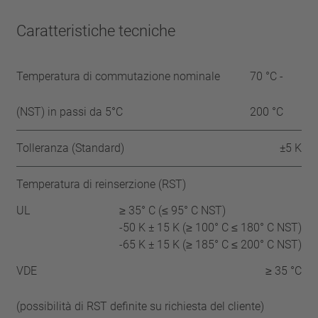
Caratteristiche tecniche
Temperatura di commutazione nominale
70 °C -
(NST) in passi da 5°C
200 °C
Tolleranza (Standard)
±5 K
Temperatura di reinserzione (RST)
UL
≥ 35° C (≤ 95° C NST)
-50 K ± 15 K (≥ 100° C ≤ 180° C NST)
-65 K ± 15 K (≥ 185° C ≤ 200° C NST)
VDE
≥ 35 °C
(possibilità di RST definite su richiesta del cliente)