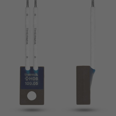
broche
VDE
filo metallico
UL
Appliquer les filtres
ENEC
Supprimer les filtres
IEC
CSA
fermer les filtres
CQC
CMJ