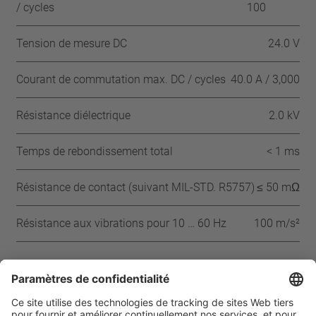
/ cycles
100
Tension de mesure DC
24.0 V
Courant de commutation max. DC / cycles
40.0 A / 3,000
Résistance diélectrique
2.0 kV
Temps de rebondissement total
< 1 ms
Résistance de contact (suivant MIL-STD. R5757)
≤ 50 mΩ
Résistance aux vibrations pour 10 … 60 Hz
100 m/s²
Approbations