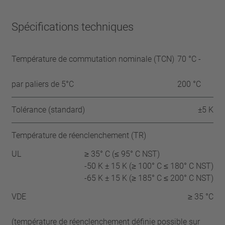
Spécifications techniques
Température de commutation nominale (TCN)
70 °C -
par paliers de 5°C
200 °C
Tolérance (standard)
±5 K
Température de réenclenchement (TR)
UL
≥ 35° C (≤ 95° C NST)
-50 K ± 15 K (≥ 100° C ≤ 180° C NST)
-65 K ± 15 K (≥ 185° C ≤ 200° C NST)
VDE
≥ 35 °C
(température de réenclenchement définie possible sur