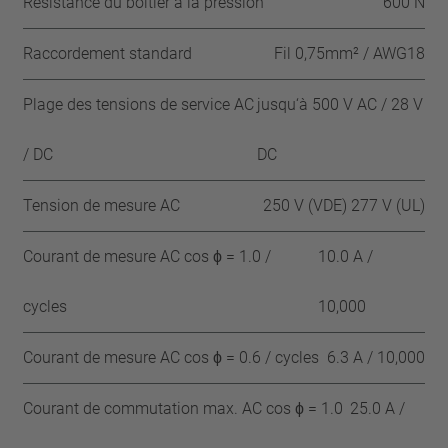
Résistance du boîtier à la pression
600 N
Raccordement standard
Fil 0,75mm² / AWG18
Plage des tensions de service AC
jusqu‘à 500 V AC / 28 V
/ DC
DC
Tension de mesure AC
250 V (VDE) 277 V (UL)
Courant de mesure AC cos ϕ = 1.0 /
10.0 A /
cycles
10,000
Courant de mesure AC cos ϕ = 0.6 / cycles
6.3 A / 10,000
Courant de commutation max. AC cos ϕ = 1.0
25.0 A /