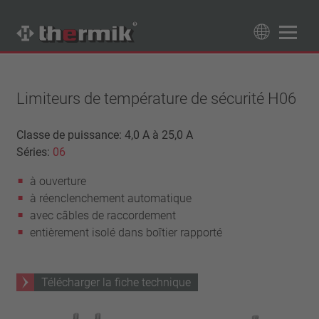
Recherche de produits
89
Produits
Limiteurs de température de sécurité H06
Tipo interruttore
Classe de puissance: 4,0 A à 25,0 A
Séries:
06
à ouverture
Gamme de température
à fermeture
à ouverture
température standard (60 – 200 °C)
Classe de puissance
à réenclenchement automatique
haute température (205 – 250 °C)
1,6 A – 7,5 A
avec câbles de raccordement
Rappel
4 A – 25 A
entièrement isolé dans boîtier rapporté
réinitialisation automatique
Isolation
13,5 A – 42 A
verrouillage (non réinitialisation automatique)
25 A – 75 A
avec isolation
Raccordement
Télécharger la fiche technique
sans isolation
fil
Approbations