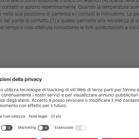
ominale di commutazione, il disco bimetallico (4) scatta nella p
I contatti si aprono repentinamente. Quando la temperatura scend
vo nella sua posizione di partenza e i contatti si richiudono. La p
del ponte di contatto (1) e questo permette alla resistenza di co
el tempo è così ottenuta nonostante le forti sollecitazioni a cui i
 passi da 5°C
70 °C - 200 °C
Resistenza alla pressione del
±5 K
Connessione standard
Tensione d’esercizio AC / DC
 (≤ 95° C NST )
Tensione nominale AC
± 15 K (≥ 100° C ≤ 180° C NST )