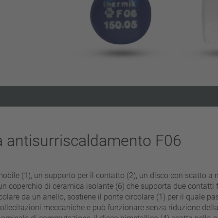
Eliminare filtro
a antisurriscaldamento F06
bile (1), un supporto per il contatto (2), un disco con scatto a mo
n coperchio di ceramica isolante (6) che supporta due contatti fis
lare da un anello, sostiene il ponte circolare (1) per il quale pass
da sollecitazioni meccaniche e può funzionare senza riduzione dell