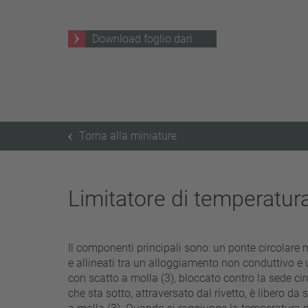
25 A – 75 A
Download foglio dari
applicare filtri
Torna alla miniature
Limitatore di temperatur
Il componenti principali sono: un ponte circolare mo
e allineati tra un alloggiamento non conduttivo e u
con scatto a molla (3), bloccato contro la sede circo
che sta sotto, attraversato dal rivetto, è libero 