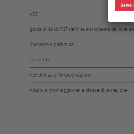
-65 K 
VDE
(possibilità di RST definite su richiesta del cliente)
Spessore a partire da
Diametro
Resistenza all‘impregnazione
Adatto al montaggio nella classe di protezione