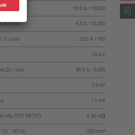
.0 / cicli
10.0 A / 10,000
.6 / cicli
6.3 A / 10,000
.0 / cicli
25.0 A / 100
24.0 V
 DC / cicli
40.0 A / 3,000
2.0 kV
vo
< 1 ms
ndo MIL-STD. R5757)
≤ 50 mΩ
n 10 … 60 Hz
100 m/s²