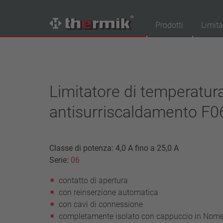
Prodotti
Limita
Trova il tuo prodotto
Tipo interruttore
Limitatore di temperatur
contatto di apertura
antisurriscaldamento F0
contatto di chiusura
Campo di temperatura
temperatura standard (60 – 200 °C)
Classe di potenza: 4,0 A fino a 25,0 A
alta temperatura (205 – 250 °C)
Serie:
06
Classe di potenza
contatto di apertura
1,6 A – 7,5 A
con reinserzione automatica
4 A – 25 A
con cavi di connessione
13,5 A – 42 A
completamente isolato con cappuccio in Nom