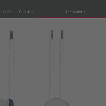
notizie
Contatto
International
provazioni
VDE
UL
ENEC
IEC
CSA
CQC
CMJ