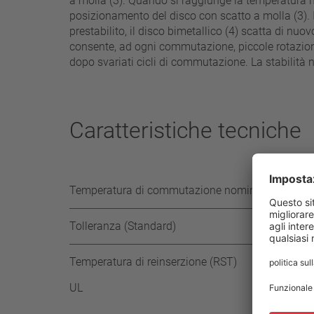
a molla (3). Quando si raggiunge la temperatura n
posizionamento del disco con scatto a molla (3). 
prestabilito, il disco bimetallico (4) scatta di nuo
consente, ad ogni commutazione, piccole rotazioni 
dopo svariati cicli di commutazione. La stabilità n
Caratteristiche tecniche
Temperatura di commutazione nominale (NST) in
Tolleranza (Standard)
Temperatura di reinserzione (RST)
UL
≥ 35° C
-50 K 