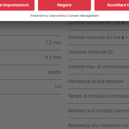
± 15 K (≥ 185° C ≤ 200° C NST )
Corrente nominale AC cos ϕ = 1
≥ 35 °C
Corrente nominale AC cos ϕ = 0
Corrente nominale AC cos ϕ = 1
7.2 mm
Tensione nominale DC
9.5 mm
Corrente max. di commutazione
adatto
Resistenza all‘alta tensione
I+II
Tempo di rimbalzo complessi
Resistenza di contatto (seco
Resistenza alla vibrazione co