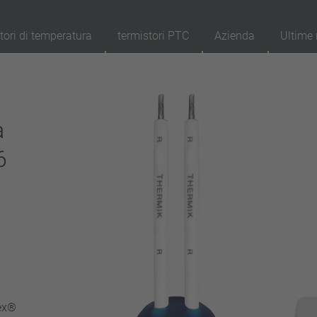
tori di temperatura
termistori PTC
Azienda
Ultime 
89
Prodotti
Resettaggio
Ap
a
ripristino automatico
6
aggancio (non ripristino automatico)
Isolamento
con isolamento
senza isolamento
Allacciamento
cavetto
chiodo
filo metallico
ex®