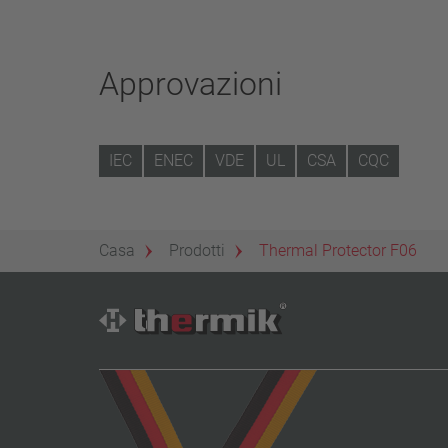
Approvazioni
IEC
ENEC
VDE
UL
CSA
CQC
Casa
Prodotti
Thermal Protector F06