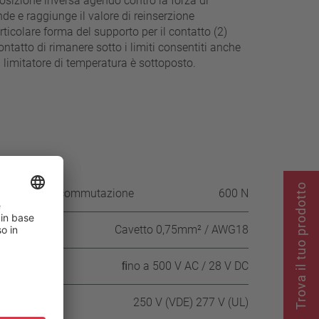
osizione inversa agendo contro la forza di
e e raggiunge il valore di reinserzione
articolare forma del supporto per il contatto (2)
ntatto di rimanere sotto i limiti consentiti anche
l limitatore di temperatura è sottoposto.
Trova il tuo prodotto
la scatola di commutazione
600 N
Cavetto 0,75mm² / AWG18
ﬁno a 500 V AC / 28 V DC
250 V (VDE) 277 V (UL)