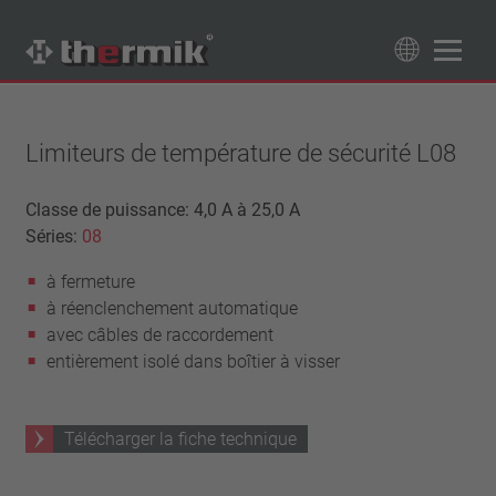
Recherche de produits
89
Produits
Limiteurs de température de sécurité L08
Tipo interruttore
Classe de puissance: 4,0 A à 25,0 A
Séries:
08
à ouverture
Gamme de température
à fermeture
à fermeture
température standard (60 – 200 °C)
Classe de puissance
à réenclenchement automatique
haute température (205 – 250 °C)
1,6 A – 7,5 A
avec câbles de raccordement
Rappel
4 A – 25 A
entièrement isolé dans boîtier à visser
réinitialisation automatique
Isolation
13,5 A – 42 A
verrouillage (non réinitialisation automatique)
25 A – 75 A
avec isolation
Raccordement
Télécharger la fiche technique
sans isolation
fil
Approbations