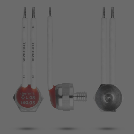
broche
VDE
filo metallico
UL
Appliquer les filtres
ENEC
Supprimer les filtres
IEC
CSA
fermer les filtres
CQC
CMJ