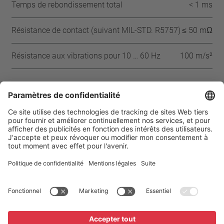
Temps de rebondissement total
< 1 ms
Résistance de contact (suivant MIL-STD. R5757)
≤ 50 mΩ
Résistance aux vibrations pour 10 … 60 Hz
100 m/s²
Approbations
IEC
ENEC
VDE
UL
CSA
CQC
Page d’accueil
Produits
Thermal Protector L08