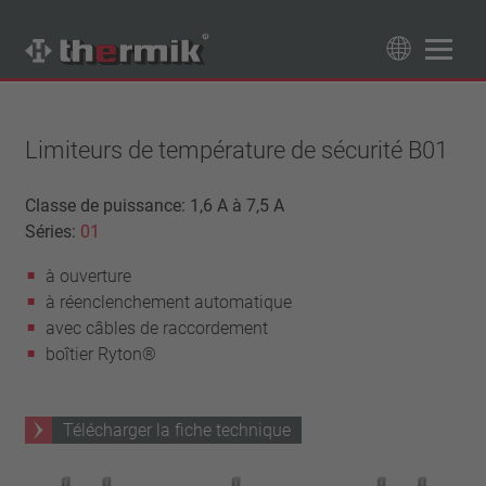
Recherche de produits
89
Produits
Limiteurs de température de sécurité B01
Tipo interruttore
Classe de puissance: 1,6 A à 7,5 A
Séries:
01
à ouverture
Gamme de température
à fermeture
à ouverture
température standard (60 – 200 °C)
Classe de puissance
à réenclenchement automatique
haute température (205 – 250 °C)
1,6 A – 7,5 A
avec câbles de raccordement
Rappel
4 A – 25 A
boîtier Ryton®
réinitialisation automatique
Isolation
13,5 A – 42 A
verrouillage (non réinitialisation automatique)
25 A – 75 A
avec isolation
Raccordement
Télécharger la fiche technique
sans isolation
fil
Approbations