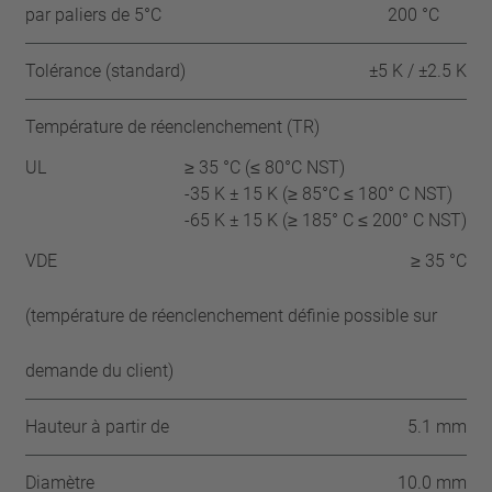
par paliers de 5°C
200 °C
Tolérance (standard)
±5 K / ±2.5 K
Température de réenclenchement (TR)
UL
≥ 35 °C (≤ 80°C NST)
-35 K ± 15 K (≥ 85°C ≤ 180° C NST)
-65 K ± 15 K (≥ 185° C ≤ 200° C NST)
VDE
≥ 35 °C
(température de réenclenchement définie possible sur
demande du client)
Hauteur à partir de
5.1 mm
Diamètre
10.0 mm