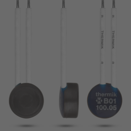
broche
VDE
filo metallico
UL
Appliquer les filtres
ENEC
Supprimer les filtres
IEC
CSA
fermer les filtres
CQC
CMJ