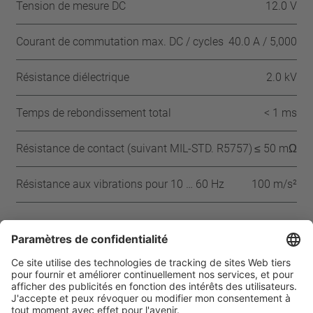
Tension de mesure DC
12.0 V
Courant de commutation max. DC / cycles
40.0 A / 5,000
Résistance diélectrique
2.0 kV
Temps de rebondissement total
< 1 ms
Résistance de contact (suivant MIL-STD. R5757)
≤ 50 mΩ
Résistance aux vibrations pour 10 … 60 Hz
100 m/s²
Approbations
CQC
CSA
UL
VDE
ENEC
IEC