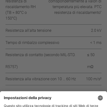
resistenza di
corrispondentemente a valori di
riscaldamento RH
temperatura più elevata. PTC
(TB = 80°C o
resistenza di riscaldamento"
150°C)
Resistenza all‘alta tensione
2.0 kV
Tempo di rimbalzo complessivo
< 1 ms
Resistenza di contatto (secondo MIL-STD.
≤ 50
R5757)
mΩ
Resistenza alla vibrazione con 10 … 60 Hz
100 m/s²
Approvazioni