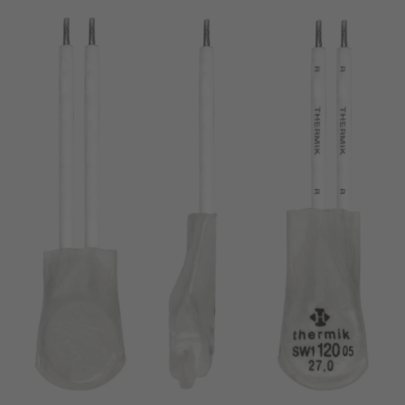
chiodo
VDE
filo metallico
UL
applicare filtri
ENEC
Eliminare filtro
IEC
CSA
filtri stretti
CQC
CMJ