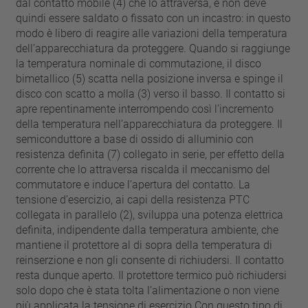
dal contatto mobile (4) che lo attraversa, e non deve
quindi essere saldato o fissato con un incastro: in questo
modo è libero di reagire alle variazioni della temperatura
dell’apparecchiatura da proteggere. Quando si raggiunge
la temperatura nominale di commutazione, il disco
bimetallico (5) scatta nella posizione inversa e spinge il
disco con scatto a molla (3) verso il basso. Il contatto si
apre repentinamente interrompendo così l’incremento
della temperatura nell’apparecchiatura da proteggere. Il
semiconduttore a base di ossido di alluminio con
resistenza definita (7) collegato in serie, per effetto della
corrente che lo attraversa riscalda il meccanismo del
commutatore e induce l’apertura del contatto. La
tensione d’esercizio, ai capi della resistenza PTC
collegata in parallelo (2), sviluppa una potenza elettrica
definita, indipendente dalla temperatura ambiente, che
mantiene il protettore al di sopra della temperatura di
reinserzione e non gli consente di richiudersi. Il contatto
resta dunque aperto. Il protettore termico può richiudersi
solo dopo che è stata tolta l’alimentazione o non viene
più applicata la tensione di esercizio.Con questo tipo di