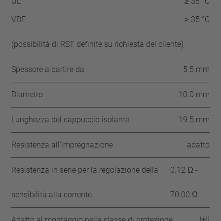
UL
≥ 35 °C
VDE
≥ 35 °C
(possibilità di RST definite su richiesta del cliente)
Spessore a partire da
5.5 mm
Diametro
10.0 mm
Lunghezza del cappuccio isolante
19.5 mm
Resistenza all‘impregnazione
adatto
Resistenza in serie per la regolazione della
0.12 Ω -
sensibilità alla corrente
70.00 Ω
Adatto al montaggio nella classe di protezione
I+II