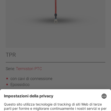
TPR
Serie:
Termistori PTC
con cavi di connessione
Epossidico