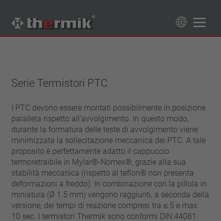
Trova il tuo prodotto
89
Prodotti
Serie Termistori PTC
Tipo interruttore
contatto di apertura
I PTC devono essere montati possibilmente in posizione
Campo di temperatura
parallela rispetto all’avvolgimento. In questo modo,
contatto di chiusura
temperatura standard (60 – 200 °C)
durante la formatura delle teste di avvolgimento viene
Classe di potenza
alta temperatura (205 – 250 °C)
minimizzata la sollecitazione meccanica dei PTC. A tale
1,6 A – 7,5 A
proposito è perfettamente adatto il cappuccio
Resettaggio
4 A – 25 A
termoretraibile in Mylar®-­Nomex®, grazie alla sua
ripristino automatico
stabilità meccanica (rispetto al teflon® non presenta
Isolamento
13,5 A – 42 A
aggancio (non ripristino automatico)
deformazioni a freddo). In combinazione con la pillola in
25 A – 75 A
con isolamento
Allacciamento
miniatura (Ø 1.5 mm) vengono raggiunti, a seconda della
senza isolamento
versione, dei tempi di reazione compresi tra ≤ 5 e max.
cavetto
Approvazioni
10 sec. I termistori Thermik sono conformi DIN 44081