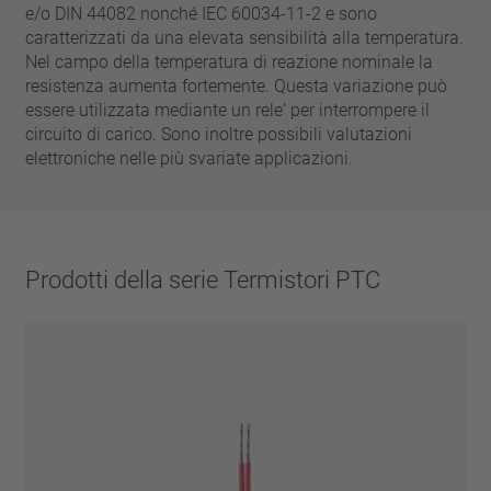
chiodo
e/o DIN 44082 nonché IEC 60034-11-2 e sono
VDE
filo metallico
caratterizzati da una elevata sensibilità alla temperatura.
UL
applicare filtri
Nel campo della temperatura di reazione nominale la
ENEC
resistenza aumenta fortemente. Questa variazione può
Eliminare filtro
IEC
essere utilizzata mediante un rele‘ per interrompere il
circuito di carico. Sono inoltre possibili valutazioni
CSA
filtri stretti
elettroniche nelle più svariate applicazioni.
CQC
CMJ
Prodotti della serie Termistori PTC