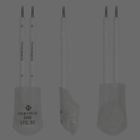
chiodo
VDE
filo metallico
UL
applicare filtri
ENEC
Eliminare filtro
IEC
CSA
filtri stretti
CQC
CMJ