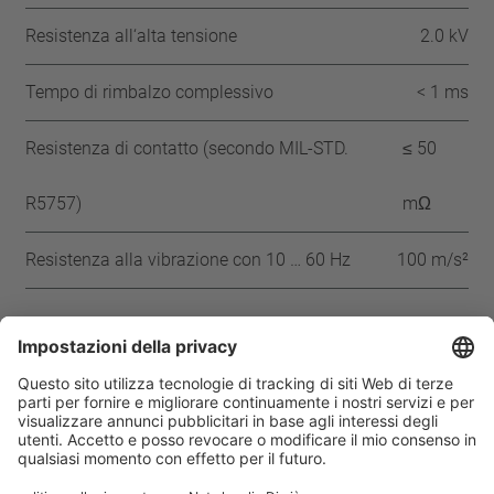
Resistenza all‘alta tensione
2.0 kV
Tempo di rimbalzo complessivo
< 1 ms
Resistenza di contatto (secondo MIL-STD.
≤ 50
R5757)
mΩ
Resistenza alla vibrazione con 10 … 60 Hz
100 m/s²
Approvazioni
IEC
VDE
UL
CQC
CMJ
ENEC