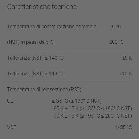
Caratteristiche tecniche
Temperatura di commutazione nominale
70 °C -
(NST) in passi da 5°C
200 °C
Tolleranza (NST) ≤ 140 °C
±5 K
Tolleranza (NST) > 140 °C
±10 K
Temperatura di reinserzione (RST)
UL
≥ 35° C (≤ 130° C NST)
-85 K ± 15 K (≥ 135° C ≤ 190° C NST)
-90 K ± 15 K (≥ 195° C ≤ 200° C NST)
VDE
≥ 35 °C