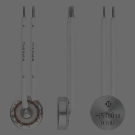
chiodo
VDE
filo metallico
UL
applicare filtri
ENEC
Eliminare filtro
IEC
CSA
filtri stretti
CQC
CMJ