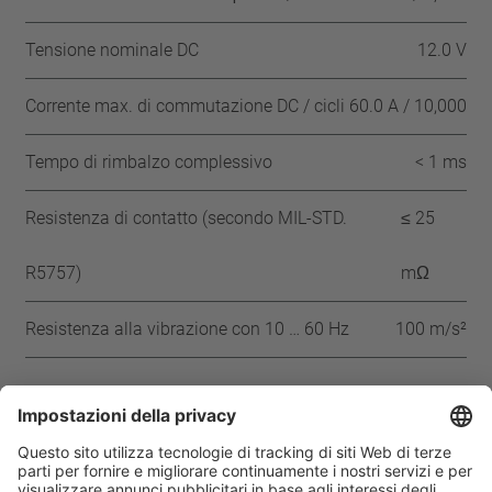
Tensione nominale DC
12.0 V
Corrente max. di commutazione DC / cicli
60.0 A / 10,000
Tempo di rimbalzo complessivo
< 1 ms
Resistenza di contatto (secondo MIL-STD.
≤ 25
R5757)
mΩ
Resistenza alla vibrazione con 10 … 60 Hz
100 m/s²
Approvazioni
IEC
VDE
UL
CQC