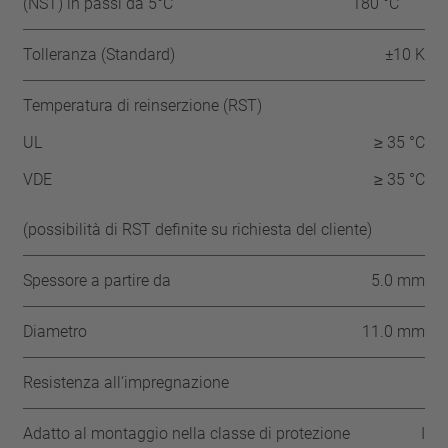
(NST) in passi da 5°C
180 °C
Tolleranza (Standard)
±10 K
Temperatura di reinserzione (RST)
UL
≥ 35 °C
VDE
≥ 35 °C
(possibilità di RST definite su richiesta del cliente)
Spessore a partire da
5.0 mm
Diametro
11.0 mm
Resistenza all‘impregnazione
Adatto al montaggio nella classe di protezione
I