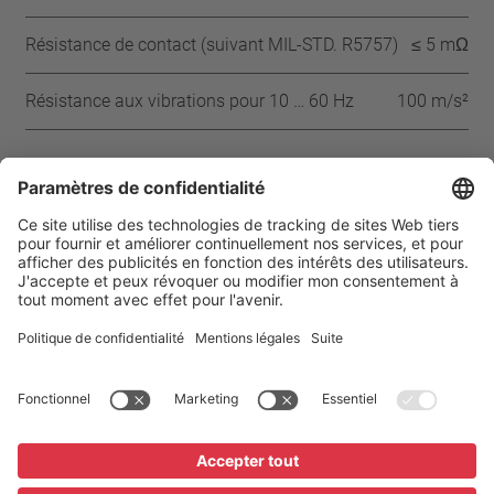
Résistance de contact (suivant MIL-STD. R5757)
≤ 5 mΩ
Résistance aux vibrations pour 10 … 60 Hz
100 m/s²
Approbations
IEC
VDE
UL
CQC
Page d’accueil
Produits
Thermal Protector SXO
Mentions légales
Protection des données