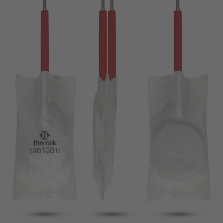
broche
VDE
filo metallico
UL
Appliquer les filtres
ENEC
Supprimer les filtres
IEC
CSA
fermer les filtres
CQC
CMJ