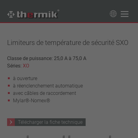
Recherche de produits
89
Produits
Limiteurs de température de sécurité SXO
Tipo interruttore
Classe de puissance: 25,0 A à 75,0 A
Séries:
XO
à ouverture
Gamme de température
à fermeture
à ouverture
température standard (60 – 200 °C)
Classe de puissance
à réenclenchement automatique
haute température (205 – 250 °C)
1,6 A – 7,5 A
avec câbles de raccordement
Rappel
4 A – 25 A
Mylar®-Nomex®
réinitialisation automatique
Isolation
13,5 A – 42 A
verrouillage (non réinitialisation automatique)
25 A – 75 A
avec isolation
Raccordement
Télécharger la fiche technique
sans isolation
fil
Approbations