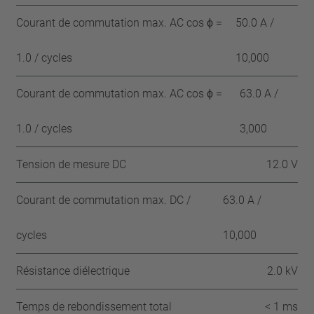
Courant de commutation max. AC cos ϕ =
50.0 A /
1.0 / cycles
10,000
Courant de commutation max. AC cos ϕ =
63.0 A /
1.0 / cycles
3,000
Tension de mesure DC
12.0 V
Courant de commutation max. DC /
63.0 A /
cycles
10,000
Résistance diélectrique
2.0 kV
Temps de rebondissement total
< 1 ms