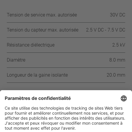
Tension de service max. autorisée
30V DC
Tension du capteur max. autorisée
2.5 V DC - 7.5 V DC
Résistance diélectrique
2.5 kV
Diamètre
8.0 mm
Longueur de la gaine isolante
20.0 mm
Approbations
CSA
UL