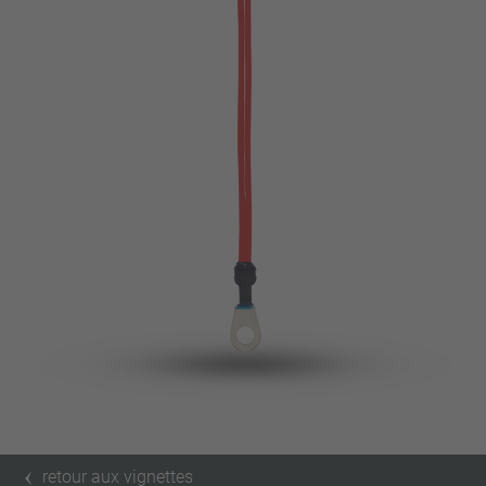
broche
VDE
filo metallico
UL
Appliquer les filtres
ENEC
Supprimer les filtres
IEC
CSA
fermer les filtres
CQC
CMJ
retour aux vignettes