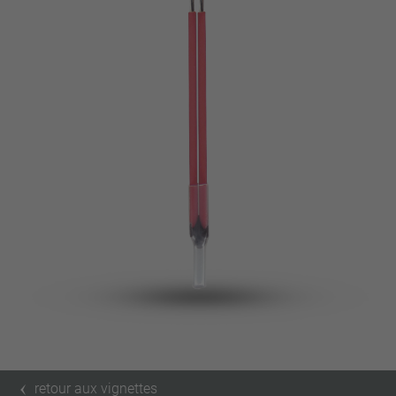
broche
VDE
filo metallico
UL
Appliquer les filtres
ENEC
Supprimer les filtres
IEC
CSA
fermer les filtres
CQC
CMJ
retour aux vignettes