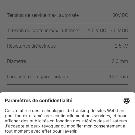
Tension de service max. autorisée
30V DC
Tension du capteur max. autorisée
2.5 V DC - 7.5 V DC
Résistance diélectrique
2.5 kV
Diamètre
2.0 mm
Longueur de la gaine isolante
12.0 mm
Approbations
CSA
UL