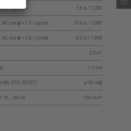
0.6 / cycles
1.6 A / 1,000
AC cos ϕ = 1.0 / cycles
10.0 A / 1,000
AC cos ϕ = 0.6 / cycles
6.3 A / 1,000
2.0 kV
al
< 1 ms
nt MIL-STD. R5757)
≤ 50 mΩ
r 10 … 60 Hz
100 m/s²