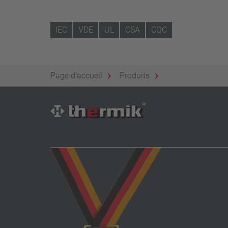
IEC
VDE
UL
CSA
CQC
Page d’accueil
Produits