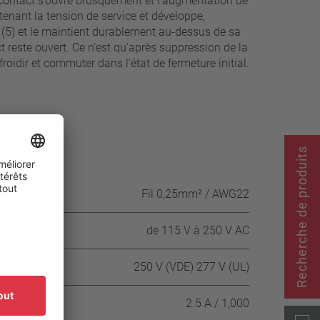
Le contact s’ouvre brusquement et l’augmentation de
enant la tension de service et développe,
(5) et le maintient durablement au-dessus de sa
reste ouvert. Ce n’est qu’après suppression de la
oidir et commuter dans l’état de fermeture initial.
Recherche de produits
Fil 0,25mm² / AWG22
 AC
de 115 V à 250 V AC
250 V (VDE) 277 V (UL)
1.0 / cycles
2.5 A / 1,000