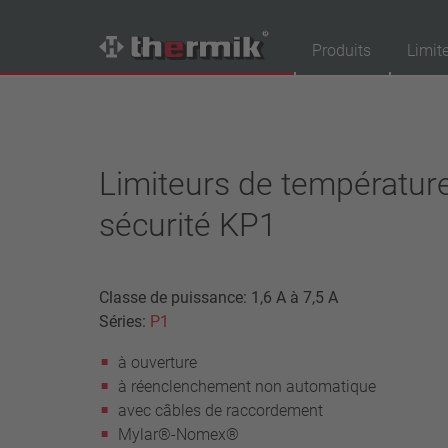
Produits
Limit
Recherche de produits
Tipo interruttore
Limiteurs de températur
à ouverture
sécurité KP1
à fermeture
Gamme de température
température standard (60 – 200 °C)
Classe de puissance: 1,6 A à 7,5 A
haute température (205 – 250 °C)
Séries:
P1
Classe de puissance
à ouverture
1,6 A – 7,5 A
à réenclenchement non automatique
4 A – 25 A
avec câbles de raccordement
13,5 A – 42 A
Mylar®-Nomex®