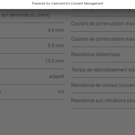
Courant de mesure AC cos ϕ = 
 sur demande du client)
Courant de commutation max. 
4.9 mm
Courant de commutation max. 
9.5 mm
Résistance diélectrique
13.0 mm
Temps de rebondissement tot
adapté
Résistance de contact (suiva
n
I+II
Résistance aux vibrations pou