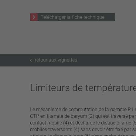
25 A – 75 A
Télécharger la fiche technique
Appliquer les filtres
retour aux vignettes
Limiteurs de températur
Le mécanisme de commutation de la gamme P1 est e
CTP en titanate de baryum (2) qui est traversé par
contact mobile (4) et décharge le disque bilame (
mobiles traversants (4) sans devoir être fixé par 