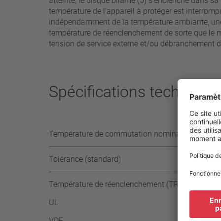
atteinte, le disque bilame (5) s’enclenche dans sa
température de l’appareil à protéger est interrom
indépendamment de la température ambiante, une p
température de réenclenchement de sorte que le m
tension de service externe et/ou débranchement de 
Spécifications technique
Température de commutation nominale (TCN) par 
Tolérance (standard)
Température de réenclenchement (TR)
UL
VDE