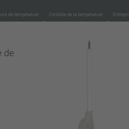
eurs de température
Contrôle de la température
Entrepri
89
Produits
Rappel
Ap
e de
réinitialisation automatique
verrouillage (non réinitialisation automatique)
Isolation
avec isolation
sans isolation
Raccordement
fil
broche
filo metallico