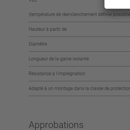
(température de réenclenchement définie possible
Hauteur à partir de
Diamètre
Longueur de la gaine isolante
Résistance à l‘imprégnation
Adapté à un montage dans la classe de protectio
Approbations