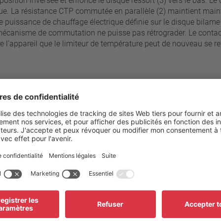
 position inversée et enfonce le disque ressort (3) vers le bas. 
pue. La résistance CTP commutée en parallèle (2) maintient maint
uissance de chauffage électrique définie sur le disque bilame 
écanisme de commutation ne puisse pas rétrograder. Le contact 
l’appareil que le limiteur de température peut de nouveau se refr
s
paliers de 5°C
60 °C - 180 °C
Raccordement standard
±5 K
Plage des tensions de service
Tension de mesure AC
≥ 35 °C
Courant de mesure AC cos ϕ = 
≥ 35 °C