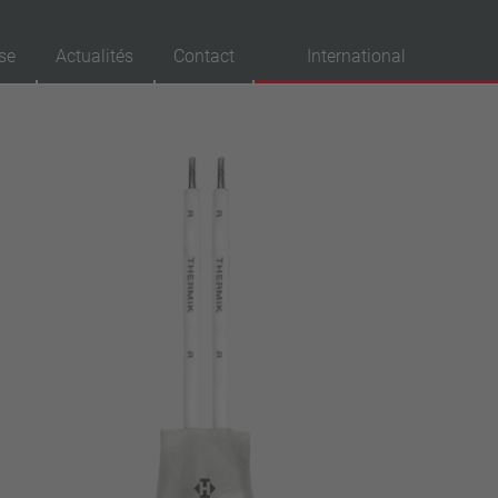
se
Actualités
Contact
International
probations
VDE
UL
ENEC
IEC
CSA
CQC
CMJ