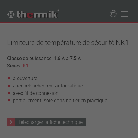
Recherche de produits
89
Produits
Limiteurs de température de sécurité NK1
Tipo interruttore
Classe de puissance: 1,6 A à 7,5 A
Séries:
K1
à ouverture
Gamme de température
à fermeture
à ouverture
température standard (60 – 200 °C)
Classe de puissance
à réenclenchement automatique
haute température (205 – 250 °C)
1,6 A – 7,5 A
avec fil de connexion
Rappel
4 A – 25 A
partiellement isolé dans boîtier en plastique
réinitialisation automatique
Isolation
13,5 A – 42 A
verrouillage (non réinitialisation automatique)
25 A – 75 A
avec isolation
Raccordement
Télécharger la fiche technique
sans isolation
fil
Approbations