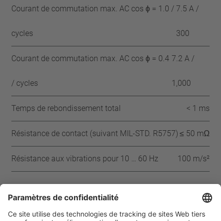
Courant de commutation max. AC cos ϕ = 1.0 /
7.5 A /
cycles
300
Courant de commutation max. AC cos ϕ = 0.4
7.2 A /
/ cycles
1,000
Temps de rebondissement total
< 1 ms
Résistance de contact (suivant MIL-STD. R5757)
≤ 50 mΩ
Résistance aux vibrations pour 10 … 60 Hz
100 m/s²
Approbations