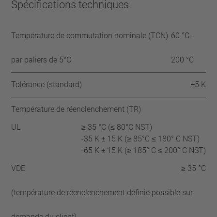
Spécifications techniques
Température de commutation nominale (TCN)
60 °C -
par paliers de 5°C
200 °C
Tolérance (standard)
±5 K
Température de réenclenchement (TR)
UL
≥ 35 °C (≤ 80°C NST)
-35 K ± 15 K (≥ 85°C ≤ 180° C NST)
-65 K ± 15 K (≥ 185° C ≤ 200° C NST)
VDE
≥ 35 °C
(température de réenclenchement définie possible sur
demande du client)