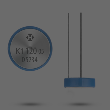
broche
VDE
filo metallico
UL
Appliquer les filtres
ENEC
Supprimer les filtres
IEC
CSA
fermer les filtres
CQC
CMJ