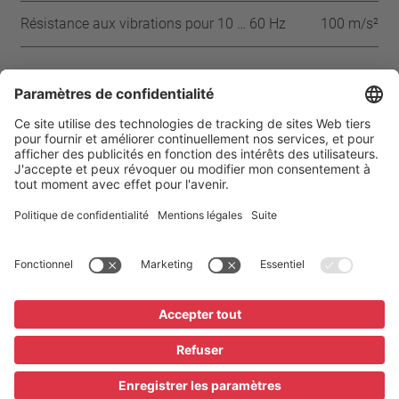
Résistance aux vibrations pour 10 … 60 Hz
100 m/s²
Approbations
CQC
UL
VDE
ENEC
IEC
Page d’accueil
Produits
Mentions légales
Protection des données
Conditions
Paramètres de confidentialité
Lexique / FAQ
Téléchargements