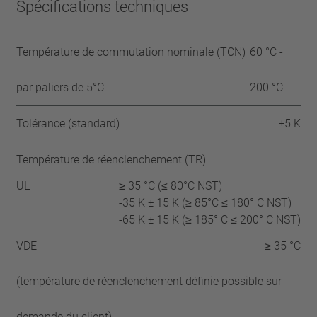
Spécifications techniques
Température de commutation nominale (TCN)
60 °C -
par paliers de 5°C
200 °C
Tolérance (standard)
±5 K
Température de réenclenchement (TR)
UL
≥ 35 °C (≤ 80°C NST)
-35 K ± 15 K (≥ 85°C ≤ 180° C NST)
-65 K ± 15 K (≥ 185° C ≤ 200° C NST)
VDE
≥ 35 °C
(température de réenclenchement définie possible sur
demande du client)