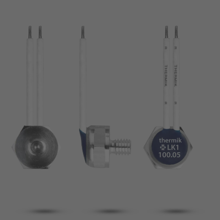
broche
VDE
filo metallico
UL
Appliquer les filtres
ENEC
Supprimer les filtres
IEC
CSA
fermer les filtres
CQC
CMJ