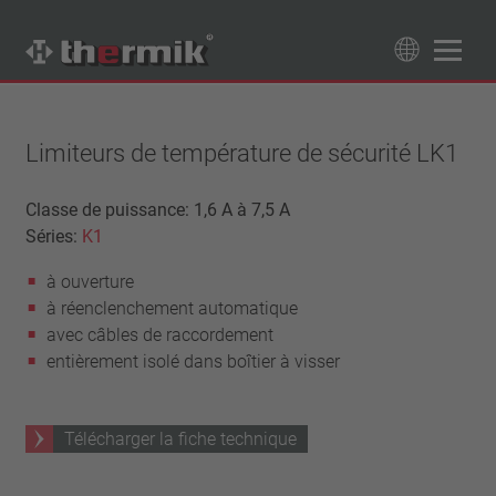
Recherche de produits
89
Produits
Limiteurs de température de sécurité LK1
Tipo interruttore
Classe de puissance: 1,6 A à 7,5 A
Séries:
K1
à ouverture
Gamme de température
à fermeture
à ouverture
température standard (60 – 200 °C)
Classe de puissance
à réenclenchement automatique
haute température (205 – 250 °C)
1,6 A – 7,5 A
avec câbles de raccordement
Rappel
4 A – 25 A
entièrement isolé dans boîtier à visser
réinitialisation automatique
Isolation
13,5 A – 42 A
verrouillage (non réinitialisation automatique)
25 A – 75 A
avec isolation
Raccordement
Télécharger la fiche technique
sans isolation
fil
Approbations