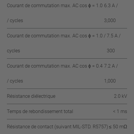
Courant de commutation max. AC cos ϕ = 1.0
6.3 A /
/ cycles
3,000
Courant de commutation max. AC cos ϕ = 1.0 /
7.5 A /
cycles
300
Courant de commutation max. AC cos ϕ = 0.4
7.2 A /
/ cycles
1,000
Résistance diélectrique
2.0 kV
Temps de rebondissement total
< 1 ms
Résistance de contact (suivant MIL-STD. R5757)
≤ 50 mΩ