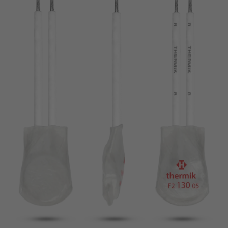
broche
VDE
filo metallico
UL
Appliquer les filtres
ENEC
Supprimer les filtres
IEC
CSA
fermer les filtres
CQC
CMJ