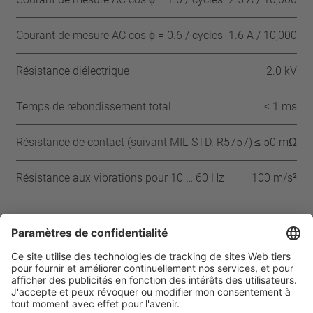
Courant de mesure AC cos ϕ = 0.6 / cycles
1.6 A / 10,000
Résistance diélectrique
2.0 kV
Temps de rebondissement total
< 1 ms
Résistance de contact (suivant MIL-STD. R5757)
≤ 50 mΩ
Résistance aux vibrations pour 10 … 60 Hz
100 m/s²
Approbations
IEC
ENEC
VDE