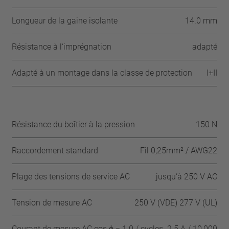
Longueur de la gaine isolante
14.0 mm
Résistance à l‘imprégnation
adapté
Adapté à un montage dans la classe de protection
I+II
Résistance du boîtier à la pression
150 N
Raccordement standard
Fil 0,25mm² / AWG22
Plage des tensions de service AC
jusqu‘à 250 V AC
Tension de mesure AC
250 V (VDE) 277 V (UL)
Courant de mesure AC cos ϕ = 1.0 / cycles
2.5 A / 10,000