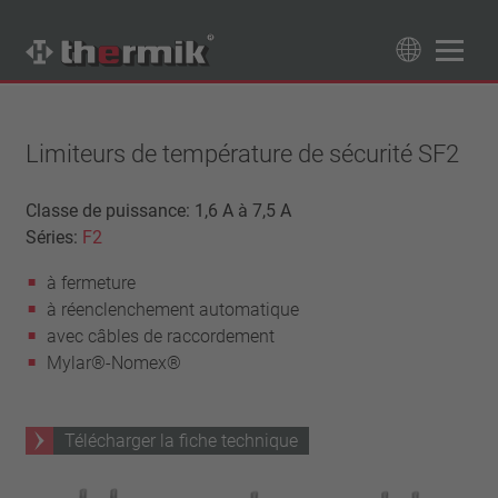
Recherche de produits
89
Produits
Limiteurs de température de sécurité SF2
Tipo interruttore
Classe de puissance: 1,6 A à 7,5 A
Séries:
F2
à ouverture
Gamme de température
à fermeture
à fermeture
température standard (60 – 200 °C)
Classe de puissance
à réenclenchement automatique
haute température (205 – 250 °C)
1,6 A – 7,5 A
avec câbles de raccordement
Rappel
4 A – 25 A
Mylar®-Nomex®
réinitialisation automatique
Isolation
13,5 A – 42 A
verrouillage (non réinitialisation automatique)
25 A – 75 A
avec isolation
Raccordement
Télécharger la fiche technique
sans isolation
fil
Approbations