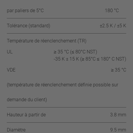
par paliers de 5°C
180 °C
Tolérance (standard)
±2.5 K / ±5 K
Température de réenclenchement (TR)
UL
≥ 35 °C (≤ 80°C NST)
-35 K ± 15 K (≥ 85°C ≤ 180° C NST)
VDE
≥ 35 °C
(température de réenclenchement définie possible sur
demande du client)
Hauteur à partir de
3.8 mm
Diamètre
9.5 mm