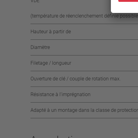
VDE
(température de réenclenchement définie possible
Hauteur à partir de
Diamètre
Filetage / longueur
Ouverture de clé / couple de rotation max.
Résistance à l‘imprégnation
Adapté à un montage dans la classe de protectio