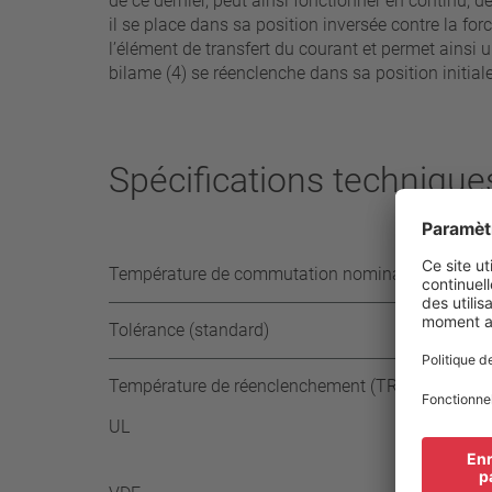
de ce dernier, peut ainsi fonctionner en continu,
il se place dans sa position inversée contre la fo
l’élément de transfert du courant et permet ainsi
bilame (4) se réenclenche dans sa position initial
Spécifications technique
Température de commutation nominale (TCN) par 
Tolérance (standard)
Température de réenclenchement (TR)
UL
≥ 30°
-30 K