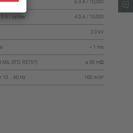
1.0 / cycles
6.3 A / 10,000
0.6 / cycles
4.0 A / 10,000
2.0 kV
al
< 1 ms
nt MIL-STD. R5757)
≤ 50 mΩ
r 10 … 60 Hz
100 m/s²