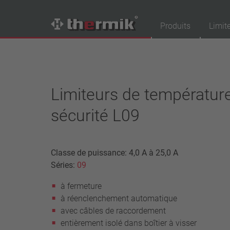
Produits
Limit
Recherche de produits
Tipo interruttore
Limiteurs de températur
à ouverture
sécurité L09
à fermeture
Gamme de température
température standard (60 – 200 °C)
Classe de puissance: 4,0 A à 25,0 A
haute température (205 – 250 °C)
Séries:
09
Classe de puissance
à fermeture
1,6 A – 7,5 A
à réenclenchement automatique
4 A – 25 A
avec câbles de raccordement
13,5 A – 42 A
entièrement isolé dans boîtier à visser