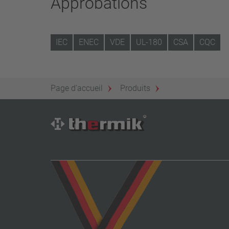
Approbations
IEC
ENEC
VDE
UL-180
CSA
CQC
Page d’accueil
Produits