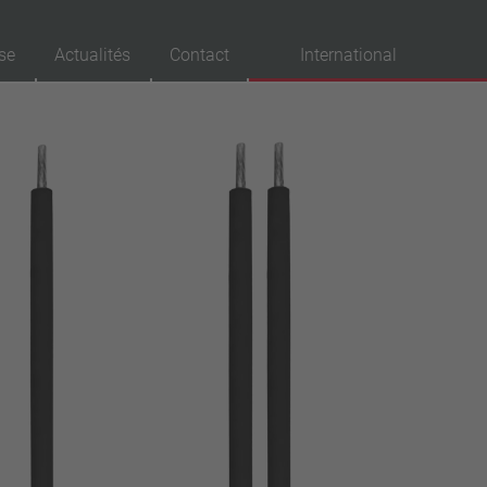
se
Actualités
Contact
International
probations
VDE
UL
ENEC
IEC
CSA
CQC
CMJ