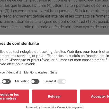
sous de ce dernier, peut ainsi fonctionner en continu, dégagé de
ue. Dès que le disque bilame (4) atteint sa température de commu
ort (3). Les contacts s’ouvrent brusquement. Si la température c
 réenclenchement définie est atteinte et les contacts se fermen
 une rotation circulaire légère du pont de contact (1) est poss
ssous de la limite minimale après de nombreux cycles de commut
s
paliers de 5°C
205 °C - 250 °C
Résistance du boîtier à la pre
±10 K
Raccordement standard
Plage des tensions de service