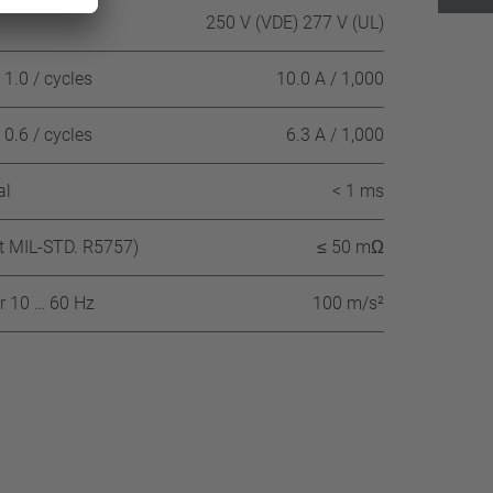
250 V (VDE) 277 V (UL)
1.0 / cycles
10.0 A / 1,000
0.6 / cycles
6.3 A / 1,000
al
< 1 ms
nt MIL-STD. R5757)
≤ 50 mΩ
r 10 … 60 Hz
100 m/s²