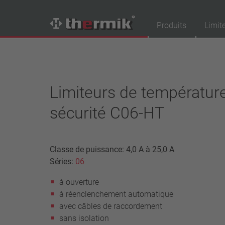
Produits
Limit
Recherche de produits
Tipo interruttore
Limiteurs de températur
à ouverture
sécurité C06-HT
à fermeture
Gamme de température
température standard (60 – 200 °C)
Classe de puissance: 4,0 A à 25,0 A
haute température (205 – 250 °C)
Séries:
06
Classe de puissance
à ouverture
1,6 A – 7,5 A
à réenclenchement automatique
4 A – 25 A
avec câbles de raccordement
13,5 A – 42 A
sans isolation