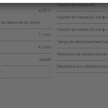
120 °C ±15 K
Tension de mesure AC
≥ 35 °C
Courant de mesure AC cos ϕ = 
 sur demande du client)
Courant de mesure AC cos ϕ = 
7.1 mm
Temps de rebondissement tot
9.0 mm
Résistance de contact (suiva
adapté
Résistance aux vibrations pou
n
I