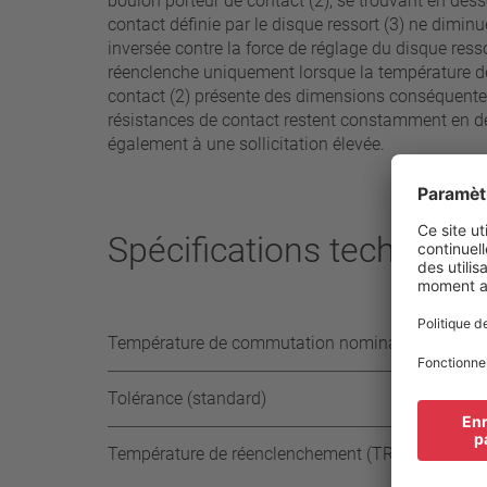
boulon porteur de contact (2), se trouvant en des
contact définie par le disque ressort (3) ne dimin
inversée contre la force de réglage du disque ress
réenclenche uniquement lorsque la température de
contact (2) présente des dimensions conséquentes,
résistances de contact restent constamment en de
également à une sollicitation élevée.
Spécifications technique
Température de commutation nominale (TCN) par 
Tolérance (standard)
Température de réenclenchement (TR)