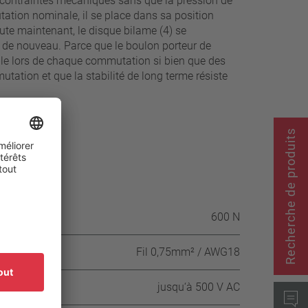
s contraintes mécaniques sans que la pression de
tation nominale, il se place dans sa position
hute maintenant, le disque bilame (4) se
t de nouveau. Parce que le boulon porteur de
ible lors de chaque commutation si bien que des
ation et que la stabilité de long terme résiste
Recherche de produits
ssion
600 N
Fil 0,75mm² / AWG18
 AC
jusqu‘à 500 V AC