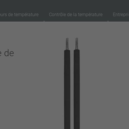
eurs de température
Contrôle de la température
Entrepri
89
Produits
Rappel
Ap
e de
réinitialisation automatique
verrouillage (non réinitialisation automatique)
Isolation
avec isolation
sans isolation
Raccordement
fil
broche
filo metallico