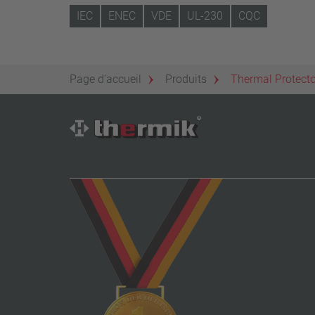
IEC
ENEC
VDE
UL-230
CQC
Page d’accueil
Produits
Thermal Protect