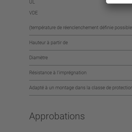
UL
VDE
(température de réenclenchement définie possible
Hauteur à partir de
Diamètre
Résistance à l‘imprégnation
Adapté à un montage dans la classe de protectio
Approbations