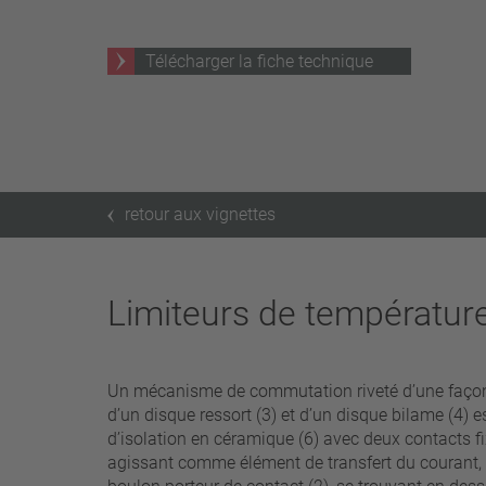
25 A – 75 A
Télécharger la fiche technique
Appliquer les filtres
retour aux vignettes
Limiteurs de températur
Un mécanisme de commutation riveté d’une façon ir
d’un disque ressort (3) et d’un disque bilame (4) 
d’isolation en céramique (6) avec deux contacts f
agissant comme élément de transfert du courant, 