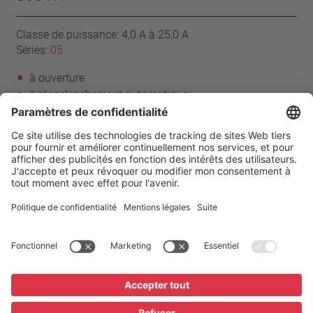
Classe de puissance: 4,0 A à 25,0 A
Séries:
05
à ouverture
à réenclenchement automatique
avec câbles de raccordement
Mylar®-Nomex®
avec ou sans époxy
Page d’accueil
Produits
Séries 05
Mentions légales
Protection des données