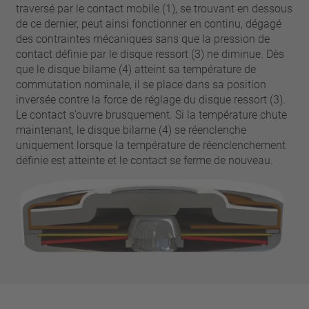
broche
traversé par le contact mobile (1), se trouvant en dessous
VDE
filo metallico
de ce dernier, peut ainsi fonctionner en continu, dégagé
UL
Appliquer les filtres
des contraintes mécaniques sans que la pression de
ENEC
contact définie par le disque ressort (3) ne diminue. Dès
Supprimer les filtres
IEC
que le disque bilame (4) atteint sa température de
commutation nominale, il se place dans sa position
CSA
fermer les filtres
inversée contre la force de réglage du disque ressort (3).
CQC
Le contact s’ouvre brusquement. Si la température chute
CMJ
maintenant, le disque bilame (4) se réenclenche
uniquement lorsque la température de réenclenchement
définie est atteinte et le contact se ferme de nouveau.