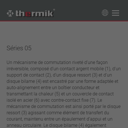
Recherche de produits
89
Produits
Séries 05
Tipo interruttore
à ouverture
Un mécanisme de commutation riveté d’une façon
Gamme de température
irréversible, composé d’un contact argent mobile (1), d’un
à fermeture
température standard (60 – 200 °C)
support de contact (2), d’un disque ressort (3) et d’un
Classe de puissance
haute température (205 – 250 °C)
disque bilame (4) est encastré par une forme adaptée et
1,6 A – 7,5 A
auto-alignement entre un boîtier conducteur et
Rappel
4 A – 25 A
transmettant la chaleur (5) et un couvercle de contact
réinitialisation automatique
isolé en acier (6) avec contre-contact fixe (7). Le
Isolation
13,5 A – 42 A
verrouillage (non réinitialisation automatique)
mécanisme de commutation est ainsi porté par le disque
25 A – 75 A
avec isolation
Raccordement
ressort (3) agissant comme élément de transfert du
sans isolation
courant, maintenu entre un épaulement d’appui et un
fil
Approbations
anneau circulaire. Le disque bilame (4) également