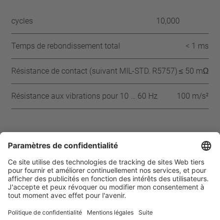
cycles
10,000
Temps de rebondissement total
< 1 ms
Résistance de contact (suivant MIL-STD. R5757)
≤ 50 mΩ
Résistance aux vibrations pour 10 … 60 Hz
100 m/s²
Approbations
VDE
ENEC
IEC
Page d’accueil
Produits
Thermal protector 01-