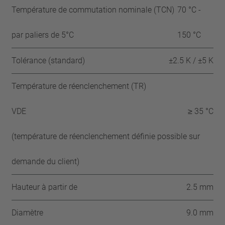
Température de commutation nominale (TCN)
70 °C -
par paliers de 5°C
150 °C
Tolérance (standard)
±2.5 K / ±5 K
Température de réenclenchement (TR)
VDE
≥ 35 °C
(température de réenclenchement définie possible sur
demande du client)
Hauteur à partir de
2.5 mm
Diamètre
9.0 mm