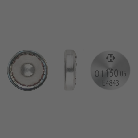
broche
VDE
filo metallico
UL
Appliquer les filtres
ENEC
Supprimer les filtres
IEC
CSA
fermer les filtres
CQC
CMJ