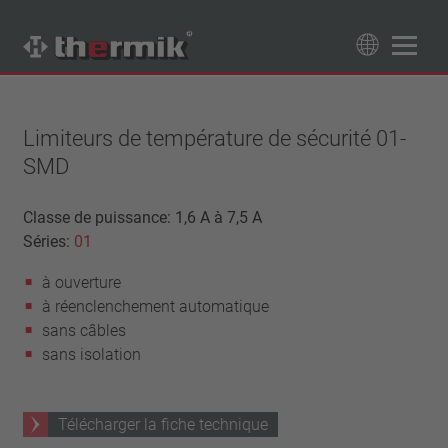
Recherche de produits
89
Produits
Limiteurs de température de sécurité 01-
SMD
Tipo interruttore
à ouverture
Classe de puissance: 1,6 A à 7,5 A
Gamme de température
Séries:
à fermeture
01
température standard (60 – 200 °C)
Classe de puissance
à ouverture
haute température (205 – 250 °C)
1,6 A – 7,5 A
à réenclenchement automatique
Rappel
4 A – 25 A
sans câbles
réinitialisation automatique
Isolation
13,5 A – 42 A
sans isolation
verrouillage (non réinitialisation automatique)
25 A – 75 A
avec isolation
Raccordement
sans isolation
Télécharger la fiche technique
fil
Approbations