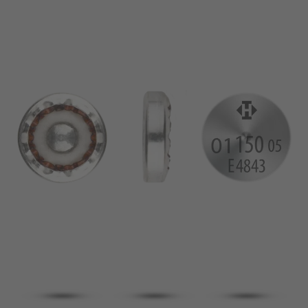
broche
VDE
filo metallico
UL
Appliquer les filtres
ENEC
Supprimer les filtres
IEC
CSA
fermer les filtres
CQC
CMJ