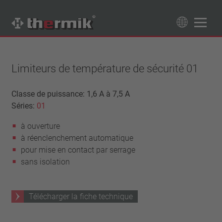
Recherche de produits
89
Produits
Limiteurs de température de sécurité 01
Tipo interruttore
Classe de puissance: 1,6 A à 7,5 A
Séries:
01
à ouverture
Gamme de température
à fermeture
à ouverture
température standard (60 – 200 °C)
Classe de puissance
à réenclenchement automatique
haute température (205 – 250 °C)
1,6 A – 7,5 A
pour mise en contact par serrage
Rappel
4 A – 25 A
sans isolation
réinitialisation automatique
Isolation
13,5 A – 42 A
verrouillage (non réinitialisation automatique)
25 A – 75 A
avec isolation
Raccordement
Télécharger la fiche technique
sans isolation
fil
Approbations