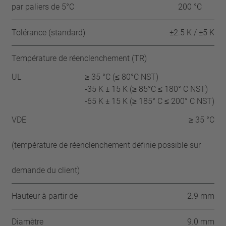
par paliers de 5°C
200 °C
Tolérance (standard)
±2.5 K / ±5 K
Température de réenclenchement (TR)
UL
≥ 35 °C (≤ 80°C NST)
-35 K ± 15 K (≥ 85°C ≤ 180° C NST)
-65 K ± 15 K (≥ 185° C ≤ 200° C NST)
VDE
≥ 35 °C
(température de réenclenchement définie possible sur
demande du client)
Hauteur à partir de
2.9 mm
Diamètre
9.0 mm