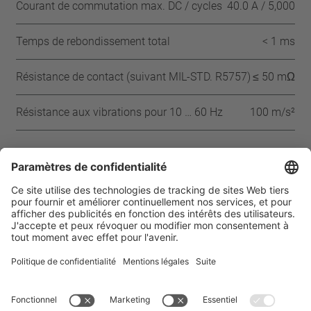
Courant de commutation max. DC / cycles
40.0 A / 5,000
Temps de rebondissement total
< 1 ms
Résistance de contact (suivant MIL-STD. R5757)
≤ 50 mΩ
Résistance aux vibrations pour 10 … 60 Hz
100 m/s²
Approbations
CQC
CSA
UL
VDE
ENEC
IEC
Page d’accueil
Produits