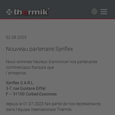
Recherche de produits
89
Produits
02.08.2023
Tipo interruttore
Nouveau partenaire Synflex
à ouverture
Gamme de température
Nous sommes heureux d'annoncer nos partenaires
à fermeture
température standard (60 – 200 °C)
commerciaux français que
Classe de puissance
haute température (205 – 250 °C)
l´entreprise
1,6 A – 7,5 A
Rappel
Synflex S.A.R.L.
4 A – 25 A
réinitialisation automatique
3-7, rue Gustave Eiffel
Isolation
13,5 A – 42 A
F – 91100 Corbeil-Essonnes
verrouillage (non réinitialisation automatique)
25 A – 75 A
avec isolation
Raccordement
depuis le 01.07.2023 fait partie de nos représentants
sans isolation
fil
dans l’équipe internationale Thermik.
Approbations